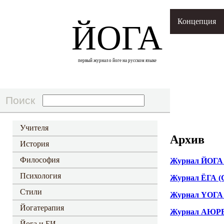
Концепция
ЙОГА
первый журнал о йоге на русском языке
Учителя
Архив
История
Философия
Журнал ЙОГА (
Психология
Журнал ЁГА (С
Стили
Журнал YОГА ж
Йогатерапия
Журнал АЮРВЕ
Йога и БИ